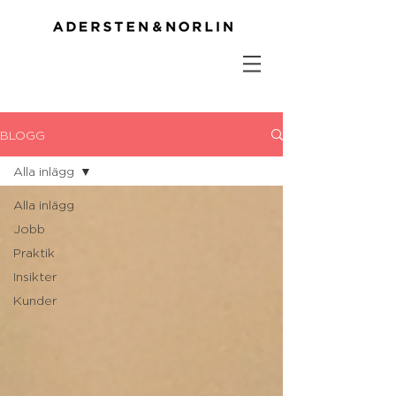
BLOGG
Alla inlägg
Alla inlägg
Jobb
Praktik
Insikter
Kunder