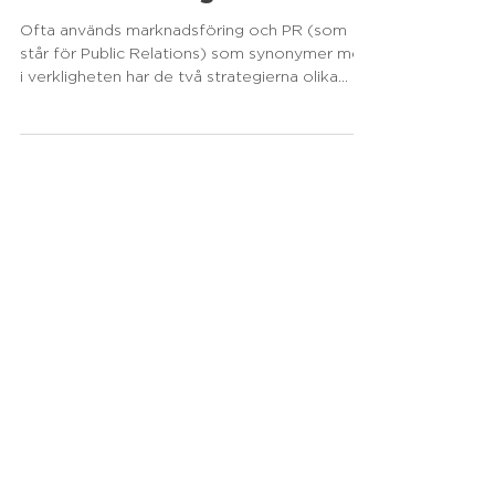
skillnaden på
marknadsföring och PR?
Ofta används marknadsföring och PR (som
står för Public Relations) som synonymer men
i verkligheten har de två strategierna olika
mål,...