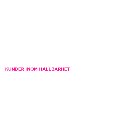
KUNDER INOM HÅLLBARHET
VÅRA KUNDER SYNS HÄR